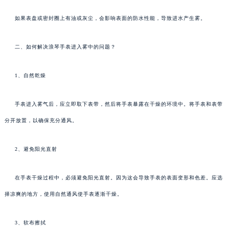
如果表盘或密封圈上有油或灰尘，会影响表面的防水性能，导致进水产生雾。
二、如何解决浪琴手表进入雾中的问题？
1、自然乾燥
手表进入雾气后，应立即取下表带，然后将手表暴露在干燥的环境中。将手表和表带
分开放置，以确保充分通风。
2、避免阳光直射
在手表干燥过程中，必须避免阳光直射。因为这会导致手表的表面变形和色差。应选
择凉爽的地方，使用自然通风使手表逐渐干燥。
3、软布擦拭