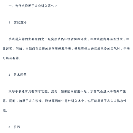
一、为什么浪琴手表会进入雾气？
1、突然遇冷
手表进入雾的主要原因之一是突然从热环境转向冷环境，导致表盘内外温差过大，导
致起雾。例如，当我们在温暖的房间里佩戴手表，然后突然出去接触寒冷的天气时，手表
可能会有雾。
2、防水问题
浪琴手表通常具有防水功能。然而，如果防水密度不足，水蒸气会进入手表并产生
雾。同时，如果手表在洗澡、游泳等活动中意外进入水中，也可能导致手表失去防水性
能。
3、脏污