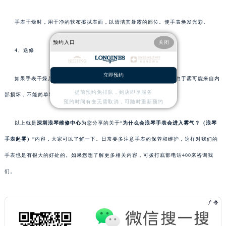
手表干燥时，用干净的软布擦拭表面，以清洁其暴露的部位。使手表焕发光彩。
预约入口
关闭
4、送修
立即预约
如果手表干燥后仍有雾，则需要送回专业的手表维修店进行维修。由于雾可能来自内
提前预约免排队，到店即享服务
部损坏，不能简单地解决，需要专业的技术和设备来保证。
预约时间有变无需取消，可随时重新预约
以上就是
深圳浪琴维修中心
为您分享的关于“
为什么会浪琴手表会进入雾气？（浪琴
手表起雾）
”内容，大家可以了解一下。日常要多注意手表的保养和维护，这样对我们的
手表也是有很大的好处的。如果您想了解更多相关内容，可拨打底部电话400来咨询我
们。