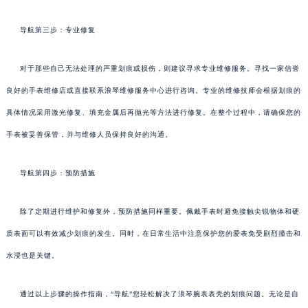
导航第三步：专业修复
对于那些自己无法处理的严重划痕或损伤，则建议寻求专业维修服务。寻找一家信誉
良好的手表维修店或直接联系浪琴维修服务中心进行咨询。专业的维修技师会根据划痕的
具体情况采用激光修复、填充金属后再抛光等方法进行修复。在整个过程中，请确保您的
手表被妥善保管，并与维修人员保持良好的沟通。
导航第四步：预防措施
除了定期进行维护和修复外，预防措施同样重要。佩戴手表时避免接触尖锐物体和硬
质表面可以有效减少划痕的发生。同时，在日常生活中注意保护您的爱表免受剧烈撞击和
水浸也是关键。
通过以上步骤的操作指南，“导航”您轻松解决了浪琴腕表表壳的划痕问题。无论是自