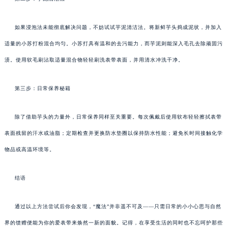
如果浸泡法未能彻底解决问题，不妨试试芋泥清洁法。将新鲜芋头捣成泥状，并加入
适量的小苏打粉混合均匀。小苏打具有温和的去污能力，而芋泥则能深入毛孔去除顽固污
渍。使用软毛刷沾取适量混合物轻轻刷洗表带表面，并用清水冲洗干净。
第三步：日常保养秘籍
除了借助芋头的力量外，日常保养同样至关重要。每次佩戴后使用软布轻轻擦拭表带
表面残留的汗水或油脂；定期检查并更换防水垫圈以保持防水性能；避免长时间接触化学
物品或高温环境等。
结语
通过以上方法尝试后你会发现，“魔法”并非遥不可及——只需日常的小小心思与自然
界的馈赠便能为你的爱表带来焕然一新的面貌。记得，在享受生活的同时也不忘呵护那些