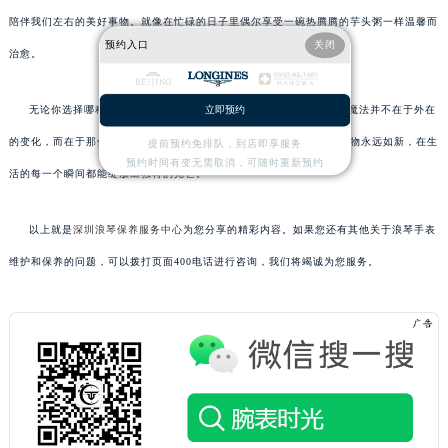
陪伴我们左右的美好事物。就像在忙碌的日子里偶尔享受一碗热腾腾的芋头粥一样温馨而
预约入口
关闭
治愈。
无论你选择哪种方法来解决浪琴表带掉色的问题，请记住：真正的魔法并不在于外在
立即预约
的变化，而在于那份对美好事物持续呵护的心意与坚持。愿你的心爱之物永远如新，在生
提前预约免排队，到店即享服务
预约时间有变无需取消，可随时重新预约
活的每一个瞬间都能绽放出独特的光芒。
以上就是
深圳浪琴保养服务中心
为您分享的精彩内容。如果您还有其他关于浪琴手表
维护和保养的问题，可以拨打页面400电话进行咨询，我们将竭诚为您服务。