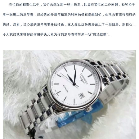
在忙碌的都市生活中，我们总能发现一些小确幸，比如在繁忙的工作间隙，轻轻抬手
看一眼腕上的浪琴表，那经典的外观与精准的时间仿佛在提醒我们，生活总有值得期待的
美好。然而，当心爱的浪琴表带开始掉色，这无疑让这份美好蒙上了一层阴影。别担心，
今天我们就来聊聊如何用芋头元素为你的浪琴表带带来一场“魔法救赎”。