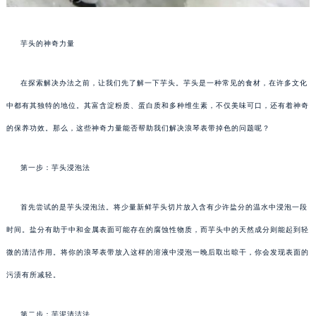
芋头的神奇力量
在探索解决办法之前，让我们先了解一下芋头。芋头是一种常见的食材，在许多文化
中都有其独特的地位。其富含淀粉质、蛋白质和多种维生素，不仅美味可口，还有着神奇
的保养功效。那么，这些神奇力量能否帮助我们解决浪琴表带掉色的问题呢？
第一步：芋头浸泡法
首先尝试的是芋头浸泡法。将少量新鲜芋头切片放入含有少许盐分的温水中浸泡一段
时间。盐分有助于中和金属表面可能存在的腐蚀性物质，而芋头中的天然成分则能起到轻
微的清洁作用。将你的浪琴表带放入这样的溶液中浸泡一晚后取出晾干，你会发现表面的
污渍有所减轻。
第二步：芋泥清洁法