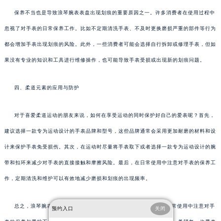
保养不当也是导致浪琴腕表表盘出现划痕的重要原因之一。许多消费者在使用过程中
忽视了对手表的日常保养工作。比如不定期清洗手表、不及时更换磨损严重的部件等行为
都会增加手表出现划痕的风险。此外，一些消费者可能会选择自行拆卸或修理手表，但如
果没有专业的知识和工具进行维修操作，也可能导致手表受损或出现新的划痕问题。
四、柔道元素的应用与防护
对于喜爱柔道运动的朋友来说，如何在享受运动的同时保护好自己的爱表呢？首先，
建议选择一款专为运动设计的手表品牌和型号，这些品牌通常会采用更加耐磨的材料和设
计来保护手表免受损伤。其次，在运动时尽量将手表取下或者选择一款专为运动设计的腕
带和扣环来减少对手表的直接接触和摩擦风险。最后，在日常使用中注意对手表的保养工
作，定期清洗和维护可以有效地减少磨损和划痕的出现频率。
总之，浪琴腕表的每一道工序都凝结了工匠们的心血与智慧。在日常使用中注意对手
预约入口
关闭